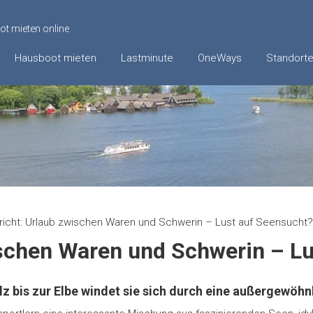
t mieten online
Hausboot mieten
Lastminute
OneWays
Standort
richt: Urlaub zwischen Waren und Schwerin – Lust auf Seensucht?
ischen Waren und Schwerin – L
z bis zur Elbe windet sie sich durch eine außergewöhn