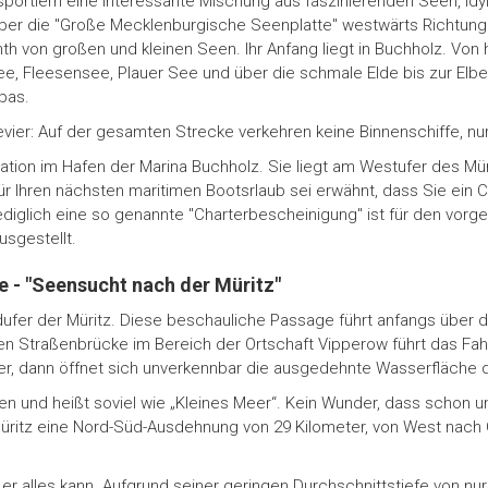
rsportlern eine interessante Mischung aus faszinierenden Seen, id
er die "Große Mecklenburgische Seenplatte" westwärts Richtung El
th von großen und kleinen Seen. Ihr Anfang liegt in Buchholz. Von
e, Fleesensee, Plauer See und über die schmale Elde bis zur Elbe
pas.
vier: Auf der gesamten Strecke verkehren keine Binnenschiffe, nur
tation im Hafen der Marina Buchholz. Sie liegt am Westufer des Mü
ür Ihren nächsten maritimen Bootsrlaub sei erwähnt, dass Sie ein
diglich eine so genannte "Charterbescheinigung" ist für den vorge
sgestellt.
e - "Seensucht nach der Müritz"
ufer der Müritz. Diese beschauliche Passage führt anfangs über d
 Straßenbrücke im Bereich der Ortschaft Vipperow führt das Fah
eter, dann öffnet sich unverkennbar die ausgedehnte Wasserfläche d
 und heißt soviel wie „Kleines Meer“. Kein Wunder, dass schon un
Müritz eine Nord-Süd-Ausdehnung von 29 Kilometer, von West nach 
r alles kann. Aufgrund seiner geringen Durchschnittstiefe von nu