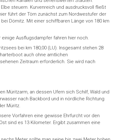
yllischen Kanälen und sehenswerten Städten.
be steuern. Kurvenreich und ausdrucksvoll fließt
 hier führt der Törn zunächst zum Nordwestufer der
 bei Dömitz. Mit einer schiffbaren Länge von 180 km
 einige Ausflugsdampfer fahren hier noch.
ritzsees bei km 180,00 (LU). Insgesamt stehen 28
 Charterboot auch ohne amtlichen
sehenen Zeitraum erforderlich. Sie wird nach
en Müritzarm, an dessen Ufern sich Schilf, Wald und
rwasser nach Backbord und in nördliche Richtung
er Müritz.
sere Vorfahren eine gewisse Ehrfurcht vor den
Ost sind es 13 Kilometer. Ergibt zusammen eine
r sechs Meter sollte man seine bis zwei Meter hohen,