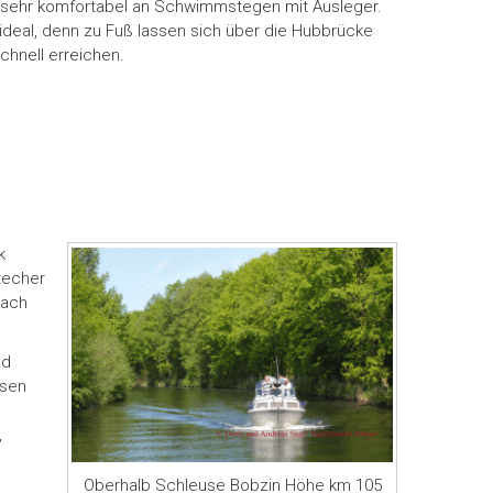
an sehr komfortabel an Schwimmstegen mit Ausleger.
 ideal, denn zu Fuß lassen sich über die Hubbrücke
chnell erreichen.
k
techer
nach
nd
ssen
,
Oberhalb Schleuse Bobzin Höhe km 105