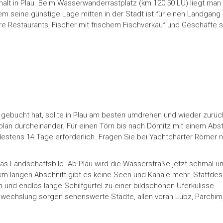
halt in Plau. Beim Wasserwanderrastplatz (km 120,50 LU) liegt m
lem seine günstige Lage mitten in der Stadt ist für einen Landgang
e Restaurants, Fischer mit frischem Fischverkauf und Geschäfte s
gebucht hat, sollte in Plau am besten umdrehen und wieder zurüc
plan durcheinander. Für einen Törn bis nach Dömitz mit einem Abs
tens 14 Tage erforderlich. Fragen Sie bei Yachtcharter Römer 
 das Landschaftsbild. Ab Plau wird die Wasserstraße jetzt schmal u
 km langen Abschnitt gibt es keine Seen und Kanäle mehr. Stattde
und endlos lange Schilfgürtel zu einer bildschönen Uferkulisse.
Abwechslung sorgen sehenswerte Städte, allen voran Lübz, Parchim