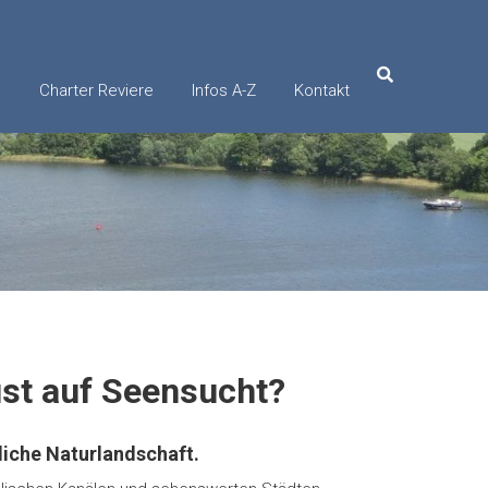
e
Charter Reviere
Infos A-Z
Kontakt
ust auf Seensucht?
liche Naturlandschaft.