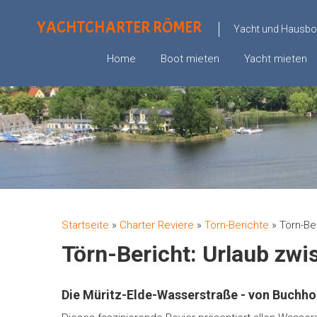
YACHTCHARTER RÖMER
Yacht und Hausboo
Home
Boot mieten
Yacht mieten
Startseite
»
Charter Reviere
»
Törn-Berichte
»
Törn-Be
Törn-Bericht: Urlaub zw
Die Müritz-Elde-Wasserstraße - von Buchhol