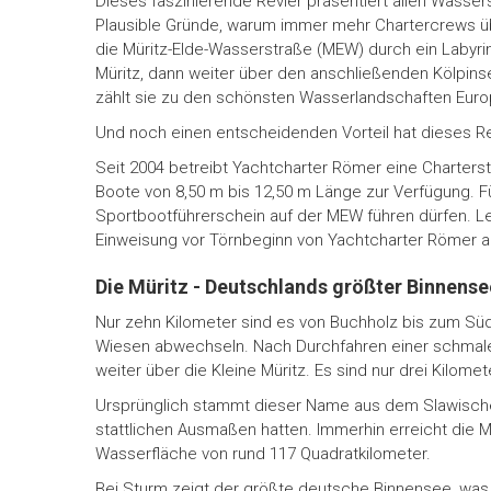
Dieses faszinierende Revier präsentiert allen Wasse
Plausible Gründe, warum immer mehr Chartercrews üb
die Müritz-Elde-Wasserstraße (MEW) durch ein Labyrin
Müritz, dann weiter über den anschließenden Kölpinse
zählt sie zu den schönsten Wasserlandschaften Euro
Und noch einen entscheidenden Vorteil hat dieses Re
Seit 2004 betreibt Yachtcharter Römer eine Charters
Boote von 8,50 m bis 12,50 m Länge zur Verfügung. F
Sportbootführerschein auf der MEW führen dürfen. Le
Einweisung vor Törnbeginn von Yachtcharter Römer au
Die Müritz - Deutschlands größter Binnense
Nur zehn Kilometer sind es von Buchholz bis zum Süd
Wiesen abwechseln. Nach Durchfahren einer schmalen
weiter über die Kleine Müritz. Es sind nur drei Kilom
Ursprünglich stammt dieser Name aus dem Slawischen
stattlichen Ausmaßen hatten. Immerhin erreicht die 
Wasserfläche von rund 117 Quadratkilometer.
Bei Sturm zeigt der größte deutsche Binnensee, was e