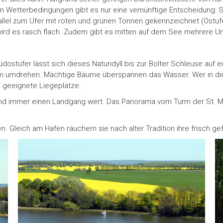
chen Wetterbedingungen gibt es nur eine vernünftige Entscheidung
rallel zum Ufer mit roten und grünen Tonnen gekennzeichnet (Ostu
 wird es rasch flach. Zudem gibt es mitten auf dem See mehrere Un
Südostufer lässt sich dieses Naturidyll bis zur Bolter Schleuse auf
m umdrehen. Mächtige Bäume überspannen das Wasser. Wer in die
“ geeignete Liegeplätze.
 immer einen Landgang wert. Das Panorama vom Turm der St. Marie
. Gleich am Hafen räuchern sie nach alter Tradition ihre frisch g