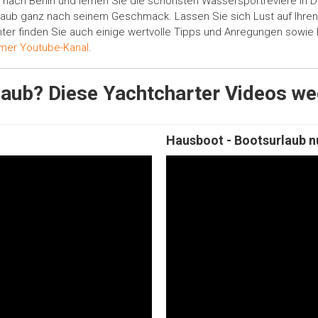
z nach Berlin und lernen Sie die schönsten Wassersportreviere in 
rlaub ganz nach seinem Geschmack. Lassen Sie sich Lust auf Ihr
nter finden Sie auch einige wertvolle Tipps und Anregungen sowie 
mer Youtube-Kanal
.
laub? Diese Yachtcharter Videos w
Hausboot - Bootsurlaub n