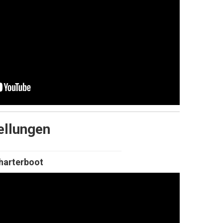
ellungen
harterboot