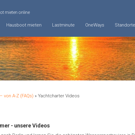
t mieten online
Hausboot mieten
Lastminute
OneWays
Standort
– von A-Z (FAQs)
»
Yachtcharter Videos
mer - unsere Videos