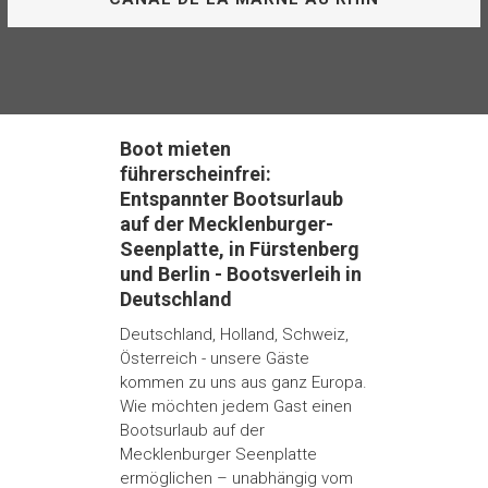
Hauptstadt
Das Charterrevier Niderviller in Frankreich ist perfekt zum Bootfahren.
Der Canal de la Marne au Rhin (Rhein-Marne Kanal) schlängelt sich
CHARTER-REVIER IN TSCHECHIEN: MOLDAU
durch malerische Landschaften, vorbei an historischen Stätten und
UND ELBE
charmanten Dörfern. Genießen Sie eine unvergessliche Zeit auf dem
Boot mieten
Wasser und entdecken Sie die
führerscheinfrei:
Entspannter Bootsurlaub
auf der Mecklenburger-
CHARTER-REVIER NIDERVILLER IN FRANKREICH:
Seenplatte, in Fürstenberg
CANAL DE LA MARNE AU RHIN
und Berlin - Bootsverleih in
Deutschland
Deutschland, Holland, Schweiz,
Österreich - unsere Gäste
kommen zu uns aus ganz Europa.
Wie möchten jedem Gast einen
Bootsurlaub auf der
Mecklenburger Seenplatte
ermöglichen – unabhängig vom