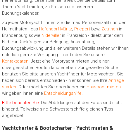
Ferienwohnung. Lesen Sie hier alles über die Details zum
Thema Yacht mieten, zu Preisen und unserem
Buchungskalender.
Zu jeder Motoryacht finden Sie die max. Personenzahl und den
Heimathafen - das
Hafendorf Müritz
,
Priepert
bzw.
Zeuthen
in
Brandenburg sowie
Niderviller
in Frankreich - direkt unter dem
Bild. Für Rückfragen zur Belegung, Ausstattung,
Buchungsabwicklung und allen weiteren Details stehen wir Ihnen
natürlich gern zur Verfügung - hier finden Sie unsere
Kontaktdaten
. Jetzt eine Motoryacht mieten und einen
unvergesslichen Bootsurlaub erleben. Zur gezielten Suche
benutzen Sie bitte unseren Yachtfinder für Motoryachten. Sie
haben sich bereits entschieden - hier können Sie Ihre
Anfrage
starten
. Oder möchten Sie doch lieber ein
Hausboot mieten
-
wir geben Ihnen eine
Entscheidungshilfe
.
Bitte beachten Sie:
Die Abbildungen auf den Fotos sind nicht
bindend. Teilweise sind Schwesterschiffe gleichen Typs
abgebildet.
Yachtcharter & Bootscharter - Yacht mieten &