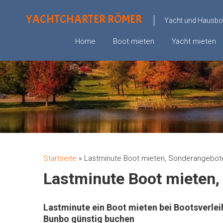
YACHTCHARTER RÖMER
Yacht und Hausboo
Home
Boot mieten
Yacht mieten
Startseite
»
Lastminute Boot mieten, Sonderangebote
Lastminute Boot mieten,
Lastminute ein Boot mieten bei Bootsverle
Bunbo günstig buchen