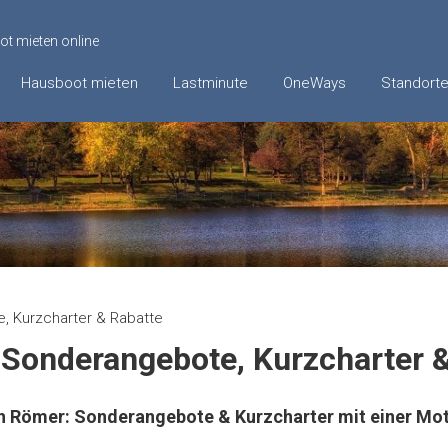
t mieten online
Hausboot mieten
Lastminute
OneWays
Standort
, Kurzcharter & Rabatte
 Sonderangebote, Kurzcharter 
ih Römer: Sonderangebote & Kurzcharter mit einer M