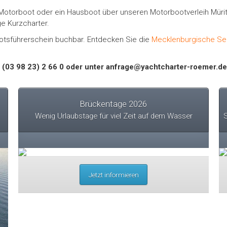
n Motorboot oder ein Hausboot über unseren Motorbootverleih Mür
e Kurzcharter.
otsführerschein buchbar. Entdecken Sie die
Mecklenburgische Se
h (03 98 23) 2 66 0 oder unter anfrage@yachtcharter-roemer.de
Brückentage 2026
Wenig Urlaubstage für viel Zeit auf dem Wasser
S
Jetzt informieren