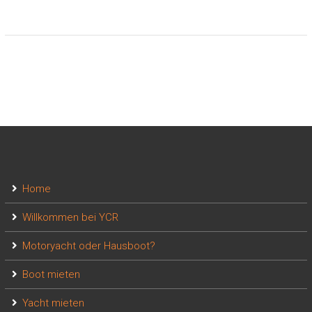
Home
Willkommen bei YCR
Motoryacht oder Hausboot?
Boot mieten
Yacht mieten