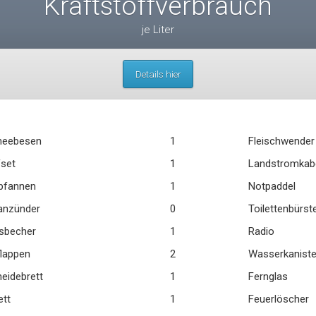
Kraftstoffverbrauch
je Liter
Details hier
neebesen
1
Fleischwender
set
1
Landstromkab
pfannen
1
Notpaddel
anzünder
0
Toilettenbürst
sbecher
1
Radio
lappen
2
Wasserkaniste
eidebrett
1
Fernglas
ett
1
Feuerlöscher