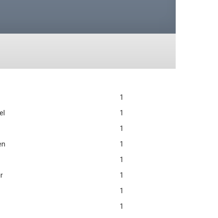
1
el
1
1
en
1
1
r
1
1
1