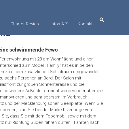
e
Charter Reviere
Infos A-Z
Kontakt
ome
 eine schwimmende Fewo
erienwohnung mit 28 qm Wohnfläche und einer
nterschied zum Modell "Family" hat es in beiden
ffen zu einem zusätzlichen Schlafraum umgewandelt
zu sechs Personen an Bord. Der Salon mit
glasfront zur großen Sonnenterasse und die
eine weitere Außentür erreicht werden oder über die
u manövrieren und sehr sparsam im Verbrauch
itz und der Mecklenburgischen Seenplatte. Wenn Sie
möchten, sind Sie bei der Marke Riverlodge von
n Sie, dass Sie mit dem Febomobil sowie mit dem
z nur Richtung Süden fahren dürfen. Fahrten nach