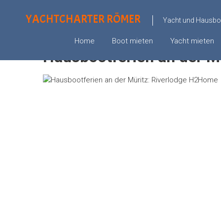
YACHTCHARTER RÖMER
Yacht und Hausboo
Startseite
»
Hausboot mieten – führerscheinfrei
»
Hau
Home
Boot mieten
Yacht mieten
Hausbootferien an der M