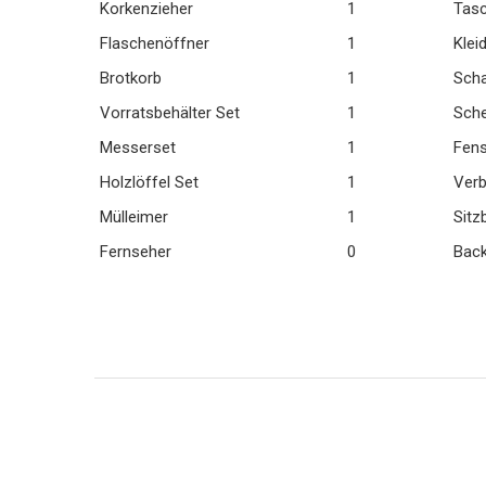
Korkenzieher
1
Tas
Flaschenöffner
1
Klei
Brotkorb
1
Scha
Vorratsbehälter Set
1
Sch
Messerset
1
Fens
Holzlöffel Set
1
Ver
Mülleimer
1
Sitz
Fernseher
0
Bac