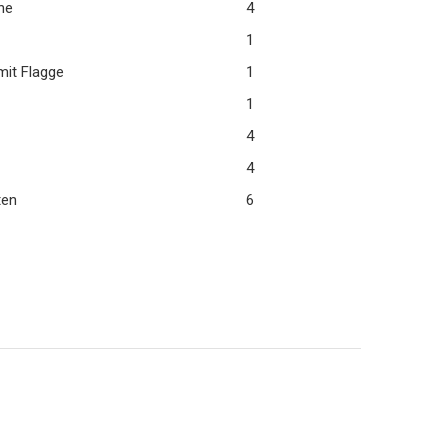
ne
4
1
mit Flagge
1
1
4
4
en
6