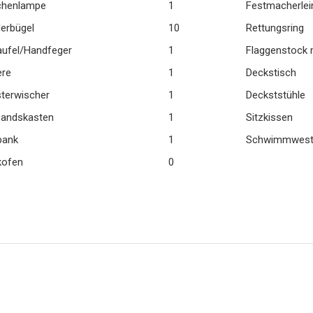
chenlampe
1
Festmacherlei
derbügel
10
Rettungsring
ufel/Handfeger
1
Flaggenstock 
ere
1
Deckstisch
terwischer
1
Deckststühle
bandskasten
1
Sitzkissen
bank
1
Schwimmwest
kofen
0