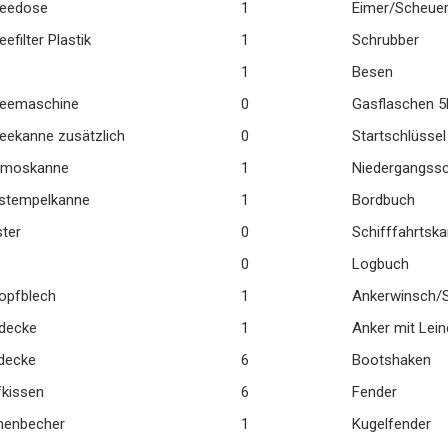
feedose
1
Eimer/Scheuer
eefilter Plastik
1
Schrubber
1
Besen
feemaschine
0
Gasflaschen 5
eekanne zusätzlich
0
Startschlüssel
rmoskanne
1
Niedergangssc
stempelkanne
1
Bordbuch
ter
0
Schifffahrtskar
0
Logbuch
opfblech
1
Ankerwinsch/
decke
1
Anker mit Lein
decke
6
Bootshaken
kissen
6
Fender
henbecher
1
Kugelfender