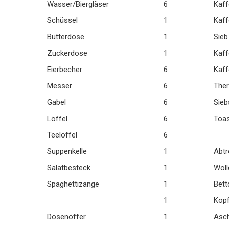
Wasser/Biergläser
6
Kaf
Schüssel
1
Kaff
Butterdose
1
Sieb
Zuckerdose
1
Kaf
Eierbecher
6
Kaff
Messer
6
The
Gabel
6
Sieb
Löffel
6
Toas
Teelöffel
6
Suppenkelle
1
Abtr
Salatbesteck
1
Woll
Spaghettizange
1
Bett
1
Kopf
Dosenöffer
1
Asc