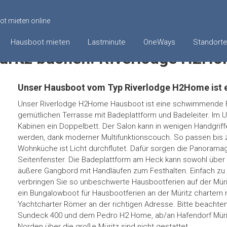
t mieten online
sbootferien an der Müritz buchen: Riverlodge H2Home
Hausboot mieten
Lastminute
OneWays
Standort
üritz buchen: Riverlodge H2H
Unser Hausboot vom Typ Riverlodge H2Home ist
Unser Riverlodge H2Home Hausboot ist eine schwimmende F
gemütlichen Terrasse mit Badeplattform und Badeleiter. Im U
Kabinen ein Doppelbett. Der Salon kann in wenigen Handgri
werden, dank moderner Multifunktionscouch. So passen bis 
Wohnküche ist Licht durchflutet. Dafür sorgen die Panorama
Seitenfenster. Die Badeplattform am Heck kann sowohl über 
äußere Gangbord mit Handläufen zum Festhalten. Einfach z
verbringen Sie so unbeschwerte Hausbootferien auf der Mür
ein Bungalowboot für Hausbootferien an der Müritz chartern 
Yachtcharter Römer an der richtigen Adresse. Bitte beachte
Sundeck 400 und dem Pedro H2 Home, ab/an Hafendorf Mürit
Norden über die große Müritz sind nicht gestattet.