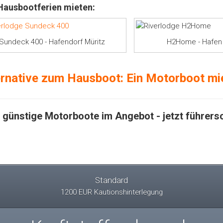
 Hausbootferien mieten:
Sundeck 400 - Hafendorf Müritz
H2Home - Hafen 
ernative zum Hausboot: Ein Motorboot mi
 günstige Motorboote im Angebot - jetzt führersc
Standard
1200 EUR Kautionshinterlegung