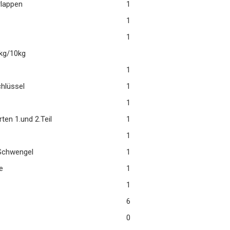
lappen
1
1
1
kg/10kg
1
hlüssel
1
1
ten 1.und 2.Teil
1
1
Schwengel
1
e
1
1
6
0