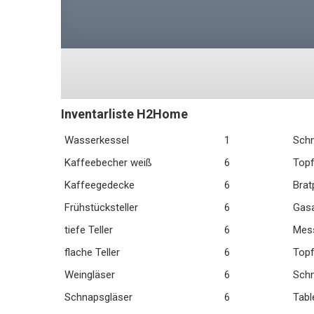
Inventarliste H2Home
Wasserkessel
1
Sch
Kaffeebecher weiß
6
Topf
Kaffeegedecke
6
Brat
Frühstücksteller
6
Gas
tiefe Teller
6
Mes
flache Teller
6
Topf
Weingläser
6
Schn
Schnapsgläser
6
Tabl