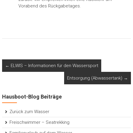
Vorabend des Rückgabetages.
←
ELWIS – Informationen für den Wassersport
Entsorgung (Abwassertank)
→
Hausboot-Blog Beiträge
Zurück zum Wasser
Freischwimmer – Seatrekking
Familienurlaub auf dem Wasser