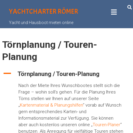
YACHTCHARTER RÖMER
Yacht und Hausboot mieten online
Törnplanung / Touren-
Planung
A
Törnplanung / Touren-Planung
Nach der Miete Ihres Wunschbootes stellt sich die
Frage – wohin soll’s gehen. Für die Planung Ihres
Törns stellen wir Ihnen auf unserer Seite
„
Kartenmaterial & Planungshilfen
“ vorab auf Wunsch
gern entsprechendes Karten- und
Informationsmaterial zur Verfügung. Sie können
aber auch kostenlos unseren online „
Touren-Planer
“
benutzen. Als Anregung für vielfältige Touren stehen